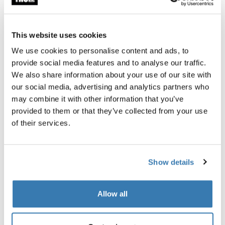
This website uses cookies
Ensemble protection contre les intempéries Thule Foothill Bedding 
Pack essentiel Basecamp Thule
We use cookies to personalise content and ads, to
provide social media features and to analyse our traffic.
Ensemble protection contre les
Pack essentiel Basecamp Th
We also share information about your use of our site with
intempéries Thule Foothill Bedding 2
Foothill 2
our social media, advertising and analytics partners who
Thule Foothill 2 + Thule Starset tarp
Thule Foothill 2 + Thule roofto
may combine it with other information that you’ve
organizer + Thule Foothill 2 an
Prix de vente
Prix d’origine
2 089,90 €
2 199,90 €
provided to them or that they’ve collected from your use
condensation mat
(économisez 110,00 €)
of their services.
Prix de vente
Prix d’origine
2 013,86 €
2 119,85 €
(économisez 105,99 €)
Show details
Allow all
Description du produit
Toggle overview