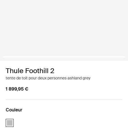
Thule Foothill 2
tente de toit pour deux personnes ashland grey
1 899,95 €
Couleur
Thule Foothill 2 Gris Ashland (selected)