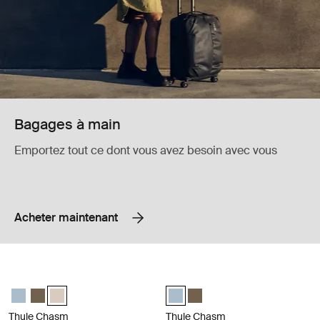
Bagages à main
Emportez tout ce dont vous avez besoin avec vous
Acheter maintenant
Thule Chasm cube d'équipement moyen soft sand Soft sand
Thule Chasm grand cube de rangeme
Thule Chasm medium gear cube Gris étang
Thule Chasm medium gear cube Kaki rofond
Thule Chasm medium gear cube Sable doux (selected)
Thule Chasm large gear cube Gris
Thule Chasm large gear cube
Thule Chasm
Thule Chasm