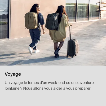
Voyage
Un voyage le temps d'un week-end ou une aventure
lointaine ? Nous allons vous aider à vous préparer !