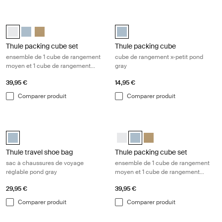
Thule packing cube set ensemble de 1 cube de rangement moyen et 1 c
Thule packing cube cube de rangeme
Thule packing cube set Blanc (selected)
Thule packing cube set Gris étang
Thule packing cube set Beige doux
Thule packing cube- xsmall Gris é
Thule packing cube set
Thule packing cube
ensemble de 1 cube de rangement
cube de rangement x-petit pond
moyen et 1 cube de rangement
gray
petit blanc
39,95 €
14,95 €
Comparer produit
Comparer produit
Thule travel shoe bag sac à chaussures de voyage réglable pond gray 
Thule packing cube set ensemble de
Thule travel shoe bag Gris étang (selected)
Thule packing cube set Blanc
Thule packing cube set Gris é
Thule packing cube set 
Thule travel shoe bag
Thule packing cube set
sac à chaussures de voyage
ensemble de 1 cube de rangement
réglable pond gray
moyen et 1 cube de rangement
petit pond gray
29,95 €
39,95 €
Comparer produit
Comparer produit