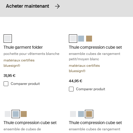
Acheter maintenant
Thule garment folder pochette pour vêtements blanche White
Thule compression cube set ensemb
Thule garment folder Blanc (selected)
Thule compression cube set Blanc
Thule compression cube set 
Thule compression cube 
Thule garment folder
Thule compression cube set
pochette pour vêtements blanche
ensemble cubes de rangement
petit/moyen blanc
matériaux certifiés
bluesign®
matériaux certifiés
bluesign®
31,95 €
44,95 €
Comparer produit
Comparer produit
Thule compression cube set ensemble de cubes de compression petit
Thule compression cube set ensemb
Thule compression cube set Blanc
Thule compression cube set Gris étang (selected)
Thule compression cube set Beige doux
Thule compression cube set Blan
Thule compression cube set 
Thule compression cube s
Thule compression cube set
Thule compression cube set
ensemble de cubes de
ensemble cubes de rangement