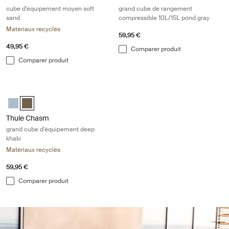
cube d'équipement moyen soft
grand cube de rangement
sand
compressible 10L/15L pond gray
Matériaux recyclés
59,95 €
49,95 €
Comparer produit
Comparer produit
Thule Chasm grand cube d'équipement deep khaki Deep khaki
Thule Chasm large gear cube Gris étang
Thule Chasm large gear cube Kaki rofond (selected)
Thule Chasm
grand cube d'équipement deep
khaki
Matériaux recyclés
59,95 €
Comparer produit