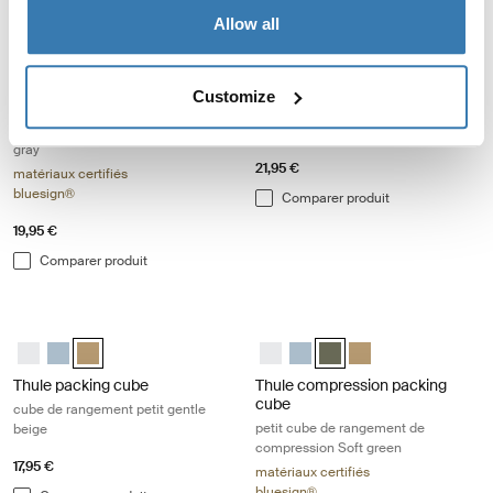
Allow all
Thule compression packing cube cube de compression petit pond gray
Thule packing cube cube de rangem
Thule compression packing cube small Blanc
Thule compression packing cube small Gris étang (selected)
Thule compression packing cube small Vert doux
Thule compression packing cube Beige doux
Thule packing cube medium Blan
Thule packing cube medium G
Thule packing cube medi
Thule compression packing
Thule packing cube
Customize
cube
cube de rangement moyen gentle
cube de compression petit pond
beige
gray
21,95 €
matériaux certifiés
bluesign®
Comparer produit
19,95 €
Comparer produit
Thule packing cube cube de rangement petit gentle beige Gentle beige
Thule compression packing cube pet
Thule packing cube small Blanc
Thule packing cube small Gris étang
Thule packing cube small Beige doux (selected)
Thule compression packing cube 
Thule compression packing c
Thule compression packin
Thule compression p
Thule packing cube
Thule compression packing
cube
cube de rangement petit gentle
petit cube de rangement de
beige
compression Soft green
17,95 €
matériaux certifiés
bluesign®