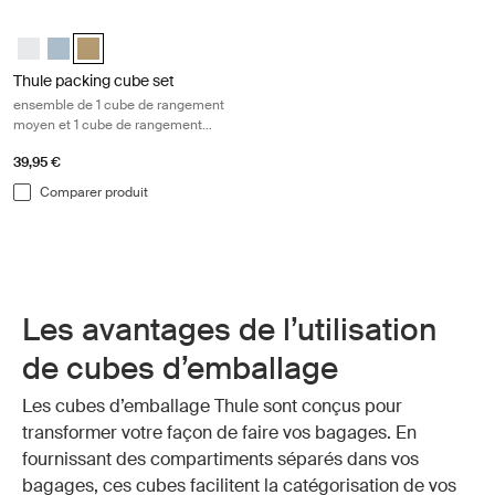
Thule packing cube set ensemble de 1 cube de rangement moyen et 1 c
Thule packing cube set Blanc
Thule packing cube set Gris étang
Thule packing cube set Beige doux (selected)
Thule packing cube set
ensemble de 1 cube de rangement
moyen et 1 cube de rangement
petit gentle beige
39,95 €
Comparer produit
Les avantages de l’utilisation
de cubes d’emballage
Les cubes d’emballage Thule sont conçus pour
transformer votre façon de faire vos bagages. En
fournissant des compartiments séparés dans vos
bagages, ces cubes facilitent la catégorisation de vos