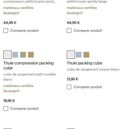
compression petit/moyen pond
petit/moyen gentle beige
gray
matériaux certifiés
matériaux certifiés
bluesign®
bluesign®
44,95 €
44,95 €
Comparer produit
Comparer produit
Thule compression packing cube cube de rangement petit modèle bla
Thule packing cube cube de range
Thule compression packing cube small Blanc (selected)
Thule compression packing cube small Gris étang
Thule compression packing cube small Vert doux
Thule compression packing cube Beige doux
Thule packing cube medium Blanc
Thule packing cube medium G
Thule packing cube med
Thule compression packing
Thule packing cube
cube
cube de rangement moyen blanc
cube de rangement petit modèle
21,95 €
blanc
matériaux certifiés
Comparer produit
bluesign®
19,95 €
Comparer produit
Thule packing cube cube de rangement petit blanc White
Thule compression packing cube c