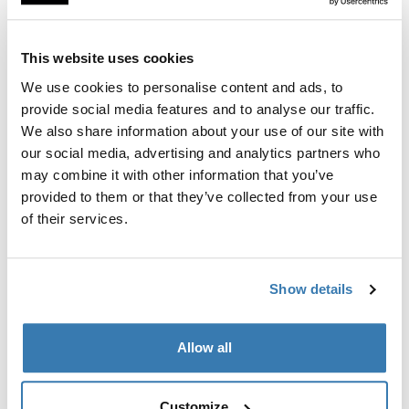
This website uses cookies
We use cookies to personalise content and ads, to
Pourquoi choisir une poussette
provide social media features and to analyse our traffic.
We also share information about your use of our site with
compacte ?
our social media, advertising and analytics partners who
Une poussette compacte est un incontournable pour
may combine it with other information that you’ve
tout parent à la recherche de mobilité et de facilité
provided to them or that they’ve collected from your use
d’utilisation. Ces petites poussettes pliables sont
of their services.
parfaites pour les voyages rapides et le rangement
facile. Les poussettes compactes Thule combinent un
design élégant avec des fonctionnalités pratiques, ce
Show details
qui permet à vous et à votre enfant de profiter de
chaque voyage, petit ou grand.
Allow all
Afficher plus
Avantages d’une poussette
Customize