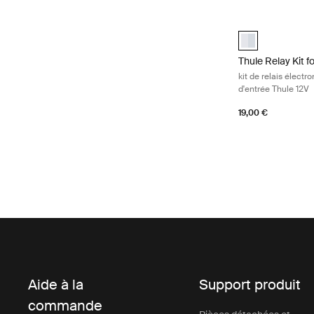
Thule Relay Kit f
Thule Relay Kit 
Thule Relay Kit f
kit de relais élect
d'entrée Thule 12V
19,00 €
Aide à la
Support produit
commande