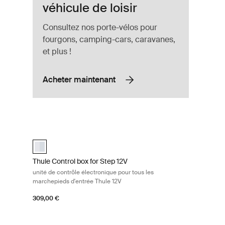
véhicule de loisir
Consultez nos porte-vélos pour
fourgons, camping-cars, caravanes,
et plus !
Acheter maintenant
ante 400 en aluminium Aluminum
Thule Control box for Step 12V unité de contrôle électroniq
uminium (selected)
Thule Control Box for Step 12V Aluminium (selected)
Thule Control box for Step 12V
unité de contrôle électronique pour tous les
marchepieds d'entrée Thule 12V
309,00 €