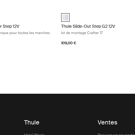
or Step 12V kit de relais électronique pour toutes les marches d'entrée
Thule Slide-Out Step G2 12V kit de mo
for Step 12V Aluminium (selected)
aluminium (selected)
or Step 12V
Thule Slide-Out Step G2 12V
ronique pour toutes les marches
kit de montage Crafter 17
109,00 €
Thule
Ventes