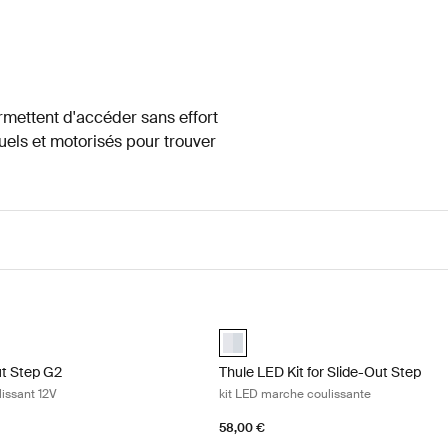
rmettent d'accéder sans effort
uels et motorisés pour trouver
ut Step G2 marchepied coulissant 12V Aluminum
Thule LED Kit for Slide-Out Step ki
lected)
aluminium (selected)
ut Step G2
Thule LED Kit for Slide-Out Step
issant 12V
kit LED marche coulissante
58,00 €