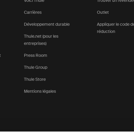
Voici Thule
Trouver un revende
Carrières
Outlet
Développement durable
Appliquer le code d
réduction
Thule.net (pour les
entreprises)
t
Press Room
Thule Group
Thule Store
Mentions légales