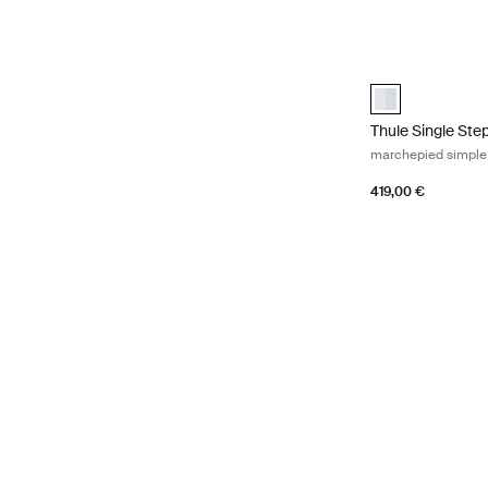
Thule Single St
Thule Single St
Thule Single St
marchepied simple
419,00 €