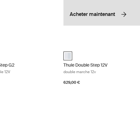
Acheter maintenant
 Step G2 marche escamotable 12V Aluminum
Thule Double Step 12V double marche
cted)
aluminium (selected)
Step G2
Thule Double Step 12V
le 12V
double marche 12v
629,00 €