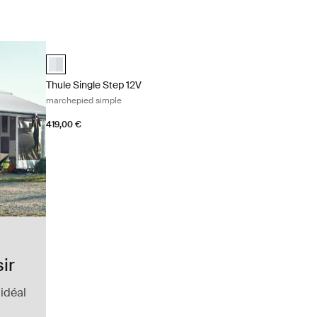
Thule Single Step 12V marchepied simple Aluminum
aluminium (selected)
Thule Single Step 12V
marchepied simple
419,00 €
ir
 idéal