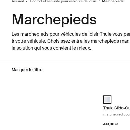
Accueil
/
Confort et sécurité pour véhicule de loisir
/
Marchepieds
Marchepieds
Les marchepieds pour véhicules de loisir Thule vous pe
à votre véhicule. Choisissez entre les marchepieds man
la solution qui vous convient le mieux.
Masquer le filtre
Passer aux résultats
Thule Slide-O
aluminium (se
Thule Slide-O
marchepied coul
419,00 €