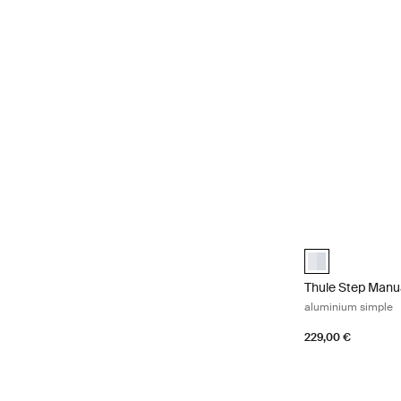
Thule Step Manu
Thule Step Manu
Thule Step Manu
aluminium simple
229,00 €