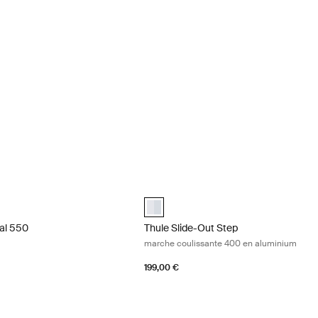
al 550 aluminium simple Aluminum
Thule Slide-Out Step marche couliss
al 550 Aluminium (selected)
Thule Slide-Out Step Manual - 400 Al
al 550
Thule Slide-Out Step
marche coulissante 400 en aluminium
199,00 €