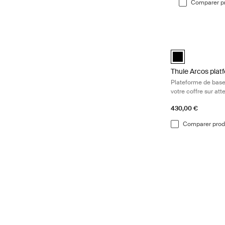
Comparer pr
Thule Arcos plat
Thule Arcos plat
Thule Arcos plat
Plateforme de base
votre coffre sur att
430,00 €
Comparer prod