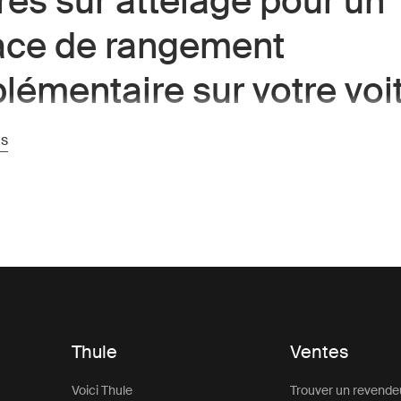
res sur attelage pour un
ace de rangement
lémentaire sur votre voi
ur attelage
offre un espace de rangement supplémentaire à l'
us
le, facilitant le transport de plus d'équipement lors de vos roa
n plein air ou vacances en famille. Montés sur la boule d'attel
toit, ces coffres laissent le toit libre pour d'autres équipemen
u des barres de toit, tout en offrant un chargement pratique à
us accessible.
 sur attelage sont particulièrement utiles pour les véhicules où
ur le toit est limité ou lorsque soulever des bagages lourds sur
ratique. Comme le coffre se trouve derrière le véhicule, il est
 dans une zone aérodynamique avec une résistance au vent 
Thule
Ventes
uoi choisir un coffre sur attel
Voici Thule
Trouver un revende