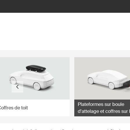
ilter
Plateformes sur boule
offres de toit
d'attelage et coffres sur
d'attelage