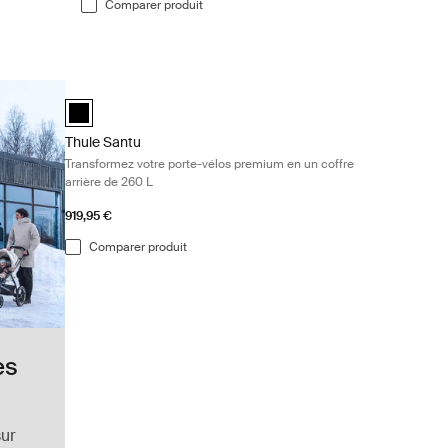
Comparer produit
r attelage Black
Thule Santu Transformez votre porte-vélos premium en un cof
Thule Santu Noir (selected)
Thule Santu
Transformez votre porte-vélos premium en un coffre
arrière de 260 L
919,95 €
Comparer produit
es
sur