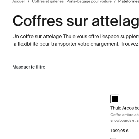
Accueil
/
Coffres et galeries | Porte-bagage pour voiture
/
Plateformes 
Coffres sur attela
Un coffre sur attelage Thule vous offre l’espace suppléme
la flexibilité pour transporter votre chargement. Trouvez
Masquer le filtre
Passer aux résultats
Thule Arcos bo
black (selecte
Thule Arcos b
Coffre arrière a
snowboards et a
1 099,95 €