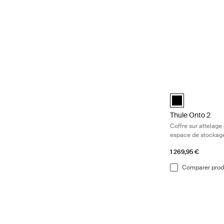
Thule Onto 2 Cof
Thule Onto 2 Noi
Thule Onto 2
Coffre sur attelage
espace de stockag
1 269,95 €
Comparer prod