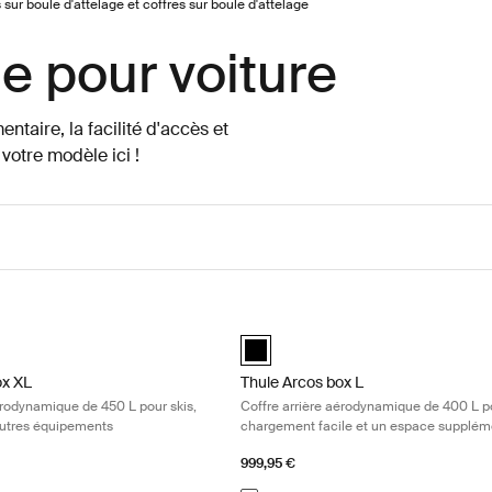
sur boule d'attelage et coffres sur boule d'attelage
ge pour voiture
ntaire, la facilité d'accès et
 votre modèle ici !
x XL Coffre arrière aérodynamique de 450 L pour skis, snowboards et 
Thule Arcos box L Coffre arrière a
d)
black (selected)
ox XL
Thule Arcos box L
érodynamique de 450 L pour skis,
Coffre arrière aérodynamique de 400 L p
utres équipements
chargement facile et un espace supplém
999,95 €