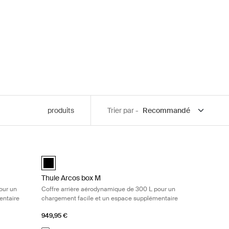
produits
Trier par -
autres équipements Black
érodynamique de 400 L pour un chargement facile et un espace supplém
Thule Arcos box M Coffre arrière aérodynamique de 300 L
black (selected)
Thule Arcos box M
our un
Coffre arrière aérodynamique de 300 L pour un
entaire
chargement facile et un espace supplémentaire
949,95 €