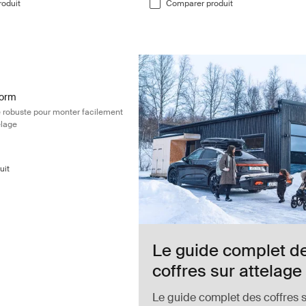
oduit
Comparer produit
form Plateforme de base robuste pour monter facilement votre coffre su
form Noir (selected)
form
 robuste pour monter facilement
elage
uit
Le guide complet d
coffres sur attelage
Le guide complet des coffres 