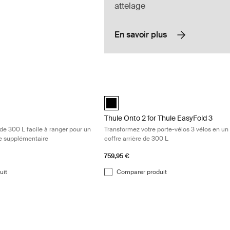
attelage
En savoir plus
fre sur attelage de 300 L facile à ranger pour un espace de stockage s
Thule Onto 2 for Thule EasyFold 3 Tran
r (selected)
Thule Onto 2 for Thule EasyFold 3 Noir
Thule Onto 2 for Thule EasyFold 3
 de 300 L facile à ranger pour un
Transformez votre porte-vélos 3 vélos en un
e supplémentaire
coffre arrière de 300 L
759,95 €
uit
Comparer produit