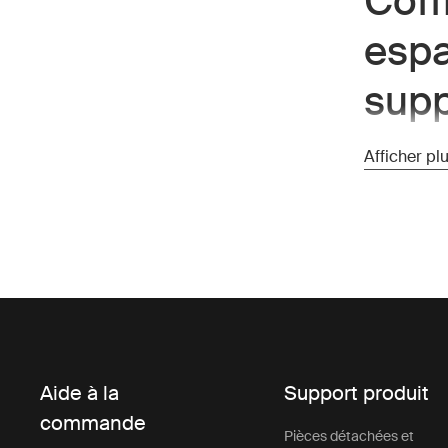
Coff
esp
supp
Un
coffre s
Afficher pl
votre véhicu
aventures e
que sur le 
des vélos o
hauteur pl
Les coffres
rangement s
n'est pas p
positionné
Aide à la
Support produit
Pourq
commande
Pièces détachées et