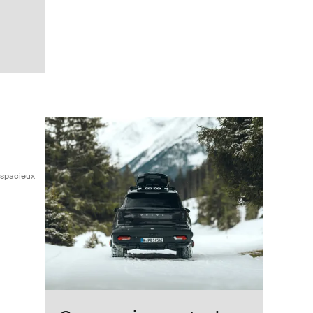
upplémentaire Black
sformez votre porte-vélos 3 vélos en un spacieux coffre arrière de 300 
 (selected)
 spacieux