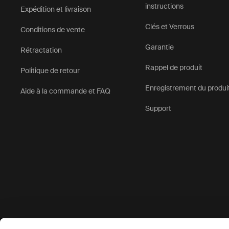
Un
coffre s
instructions
Expédition et livraison
de toit trad
Clés et Verrous
Principaux
Conditions de vente
Chargemen
Garantie
Rétractation
Espace d
Rappel de produit
Politique de retour
le matér
Position
Enregistrement du produi
Aide à la commande et FAQ
Toit libr
Accès pr
Support
Ce type de 
air ou tou
compromettr
Quand
perti
Un
coffre s
capacité d
Options de paiement acceptées