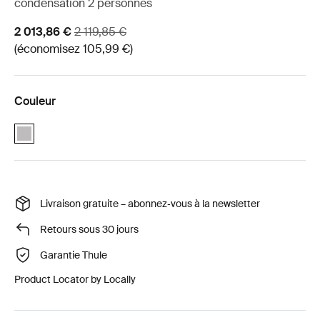
condensation 2 personnes
Prix de vente
Prix d’origine
2 013,86 €
2 119,85 €
(économisez 105,99 €)
Couleur
Pack essentiel Basecamp Thule Foothill 2 Gris Ashland (selected)
Livraison gratuite – abonnez‑vous à la newsletter
Retours sous 30 jours
Garantie Thule
Product Locator by Locally