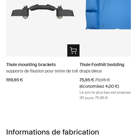
Thule mounting brackets
Thule Foothill bedding
supports de fixation pour tente de toit
draps bleus
Prix de vente
Prix d’origine
199,95 €
75,95 €
79,95 €
(économisez 4,00 €)
Le prix le plus bas est proposé p
30 jours: 75,95 €
Informations de fabrication