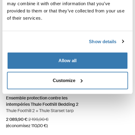
may combine it with other information that you’ve
provided to them or that they’ve collected from your use
of their services.
Show details
Allow all
Customize
Ensemble protection contre les intempéries Thule Foothill Bedding 
Ensemble protection contre les
intempéries Thule Foothill Bedding 2
Thule Foothill 2 + Thule Starset tarp
Prix de vente
Prix d’origine
2 089,90 €
2 199,90 €
(économisez 110,00 €)