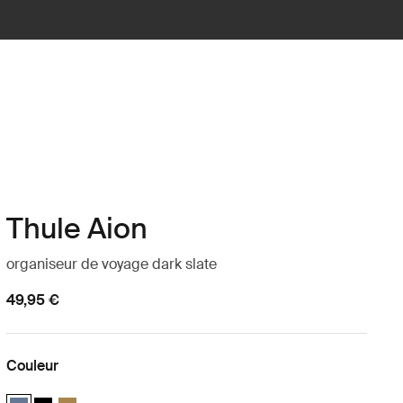
Thule Aion
organiseur de voyage dark slate
49,95 €
Couleur
Thule Aion travel organizer Ardoise foncée (selected)
Thule Aion travel organizer Noir
Thule Aion travel organizer Nutria brown