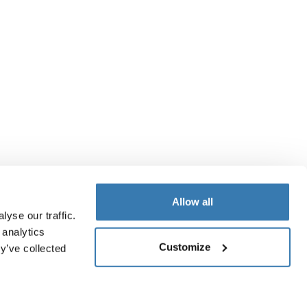
Allow all
yse our traffic.
 analytics
Customize
y’ve collected