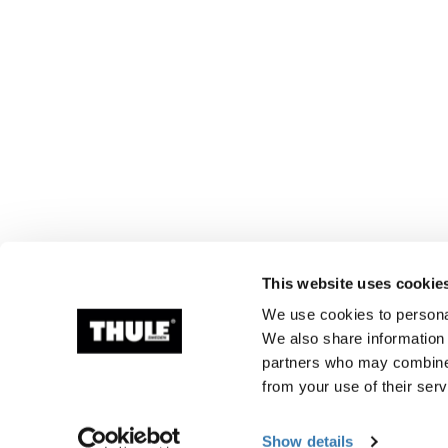
This website uses cookie
We use cookies to personal
We also share information 
partners who may combine i
from your use of their serv
Informations de fabr
Show details