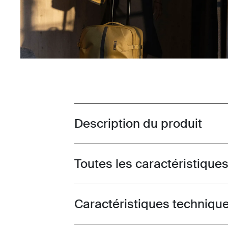
Description du produit
Toggle overview
Toutes les caractéristique
Toggle features
Caractéristiques techniqu
Toggle techspec