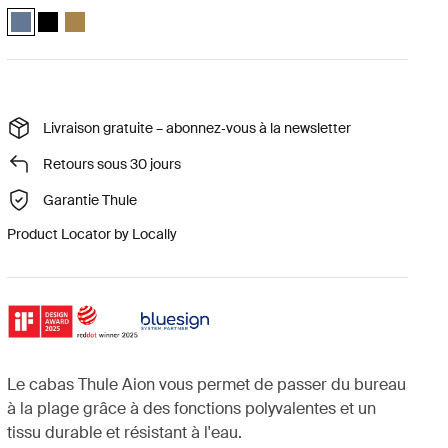
Thule Aion tote bag Ardoise foncée (selected)
Thule Aion tote bag Noir
Thule Aion tote bag Nutria brown
Livraison gratuite – abonnez‑vous à la newsletter
Retours sous 30 jours
Garantie Thule
Product Locator by Locally
Le cabas Thule Aion vous permet de passer du bureau
à la plage grâce à des fonctions polyvalentes et un
tissu durable et résistant à l'eau.