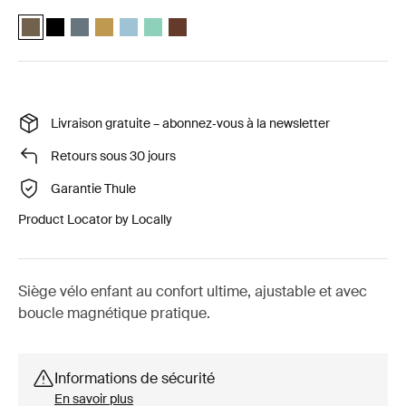
Thule Yepp Nexxt 2 maxi Kaki rofond (selected)
Thule Yepp Nexxt 2 maxi Noir minuit
Thule Yepp Nexxt 2 maxi Ardoise foncée
Thule Yepp Nexxt 2 maxi Jaune poli
Thule Yepp Nexxt 2 Maxi Aigue-marine
Thule Yepp Nexxt 2 Maxi Mint Green
Thule Yepp Nexxt 2 Maxi Chocolate Brow
Livraison gratuite – abonnez‑vous à la newsletter
Retours sous 30 jours
Garantie Thule
Product Locator by Locally
Siège vélo enfant au confort ultime, ajustable et avec
boucle magnétique pratique.
Informations de sécurité
En savoir plus