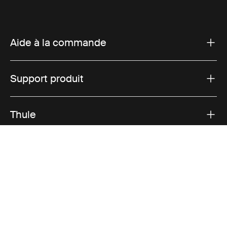
Aide à la commande
Support produit
Thule
Ventes
Visit Thule on Facebook (external link)
Visit Thule on Instagram (external link)
Visit Thule on Youtube (external lin