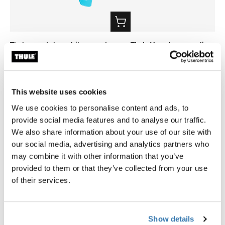
Thule smartphone bike mount
Thule Yepp harness clip
fixation de guidon smartphone noire
clip harnais noir
39,95 €
9,95 €
This website uses cookies
We use cookies to personalise content and ads, to
provide social media features and to analyse our traffic.
We also share information about your use of our site with
our social media, advertising and analytics partners who
Description du produit
Toggle overview
may combine it with other information that you’ve
provided to them or that they’ve collected from your use
of their services.
Toutes les caractéristiques
Toggle features
Caractéristiques techniques
Toggle techspec
Show details