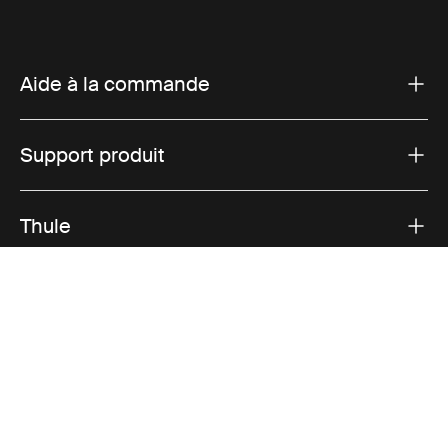
Aide à la commande
Support produit
Thule
Ventes
Visit Thule on Facebook (external link)
Visit Thule on Instagram (external link)
Visit Thule on Youtube (external lin