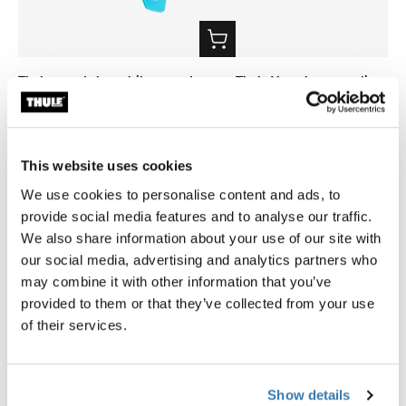
Thule smartphone bike mount
Thule Yepp harness clip
fixation de guidon smartphone noire
clip harnais noir
39,95 €
9,95 €
This website uses cookies
We use cookies to personalise content and ads, to
provide social media features and to analyse our traffic.
We also share information about your use of our site with
our social media, advertising and analytics partners who
Description du produit
Toggle overview
may combine it with other information that you’ve
provided to them or that they’ve collected from your use
of their services.
Toutes les caractéristiques
Toggle features
Caractéristiques techniques
Toggle techspec
Show details