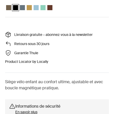
Thule Yepp Nexxt 2 maxi Kaki rofond
Thule Yepp Nexxt 2 maxi Noir minuit (selected)
Thule Yepp Nexxt 2 maxi Ardoise foncée
Thule Yepp Nexxt 2 maxi Jaune poli
Thule Yepp Nexxt 2 Maxi Aigue-marine
Thule Yepp Nexxt 2 Maxi Mint Green
Thule Yepp Nexxt 2 Maxi Chocolate Brow
Livraison gratuite – abonnez‑vous à la newsletter
Retours sous 30 jours
Garantie Thule
Product Locator by Locally
Siège vélo enfant au confort ultime, ajustable et avec
boucle magnétique pratique.
Informations de sécurité
En savoir plus