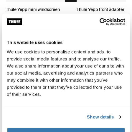
Thule Yepp mini windscreen
Thule Yepp front adapter
paravent transparent
adaptateur
49,95 €
34,95 €
This website uses cookies
We use cookies to personalise content and ads, to
provide social media features and to analyse our traffic.
We also share information about your use of our site with
Description du produit
Toggle overview
our social media, advertising and analytics partners who
may combine it with other information that you’ve
Toutes les caractéristiques
Toggle features
provided to them or that they’ve collected from your use
of their services.
Caractéristiques techniques
Toggle techspec
Show details
Instructions
Toggle guides and instructions