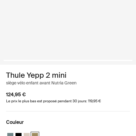
Thule Yepp 2 mini
siège vélo enfant avant Nutria Green
124,95 €
Le prix le plus bas est proposé pendant 30 jours: 119,95 €
Couleur
Thule Yepp 2 mini Bleu moyen
Thule Yepp 2 mini Noir minuit
Thule Yepp 2 mini Sable doux
Thule Yepp 2 mini Vert nutria (selected)