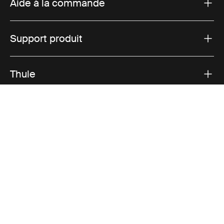
Aide à la commande
Support produit
Thule
Ventes
Visit Thule on Facebook (external link)
Visit Thule on Instagram (external link)
Visit Thule on Youtube (external lin
Options de paiement acceptées