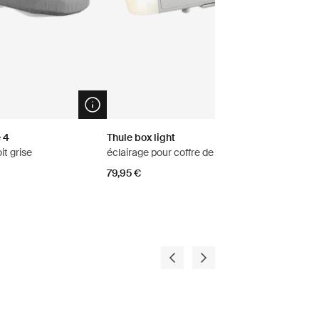
Open info modal
Op
e 4
Thule box light
it grise
éclairage pour coffre de toit
79,95 €