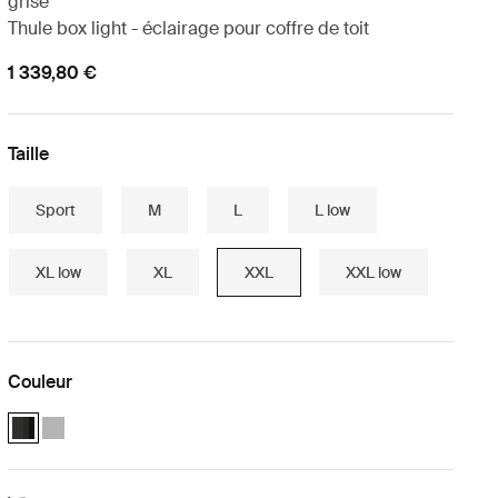
grise
Thule box light - éclairage pour coffre de toit
1 339,80 €
Taille
Sport
M
L
L low
XL low
XL
XXL
XXL low
Couleur
Ensemble essentiel Thule Motion 3 Box Black Glossy (selected)
Ensemble essentiel Thule Motion 3 Box Titan Glossy