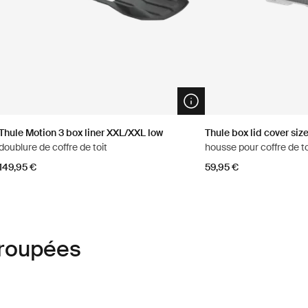
n info modal
Open info modal
Thule Motion 3 box liner XXL/XXL low
Thule box lid cover siz
doublure de coffre de toit
housse pour coffre de to
149,95 €
59,95 €
groupées