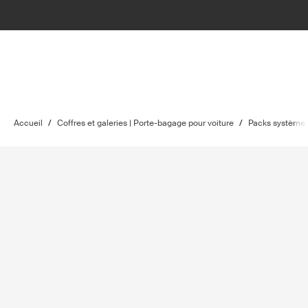
Accueil
/
Coffres et galeries | Porte-bagage pour voiture
/
Packs système 