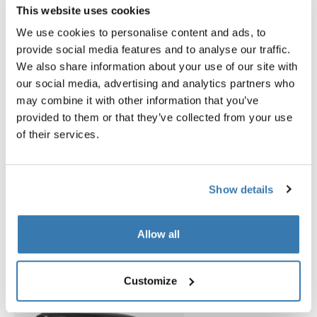
This website uses cookies
Open info modal
We use cookies to personalise content and ads, to
Thule Motion 3 XXL Low
Thule Motion 3 box liner XXL
provide social media features and to analyse our traffic.
coffre de toit noir brillant
doublure de coffre de toit
We also share information about your use of our site with
1 049,95 €
149,95 €
our social media, advertising and analytics partners who
may combine it with other information that you’ve
provided to them or that they’ve collected from your use
of their services.
Explorer les offres groupées
Show details
Allow all
Customize