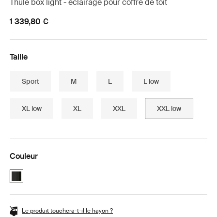
Thule box light - éclairage pour coffre de toit
1 339,80 €
Taille
Sport
M
L
L low
XL low
XL
XXL
XXL low
Couleur
Ensemble essentiel Thule Motion 3 Box Black Glossy (selected)
Le produit touchera-t-il le hayon ?