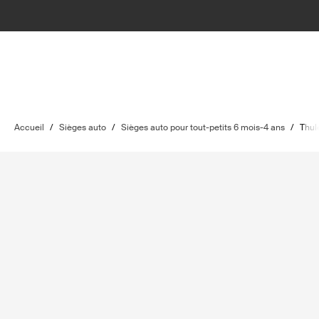
Accueil
/
Sièges auto
/
Sièges auto pour tout-petits 6 mois-4 ans
/
Thul