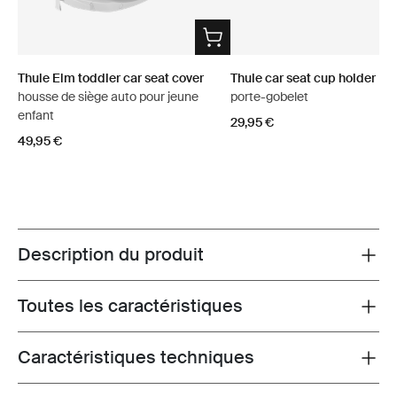
Thule Elm toddler car seat cover
Thule car seat cup holder
housse de siège auto pour jeune
porte-gobelet
enfant
29,95 €
49,95 €
Description du produit
Toggle overview
Toutes les caractéristiques
Toggle features
Caractéristiques techniques
Toggle techspec