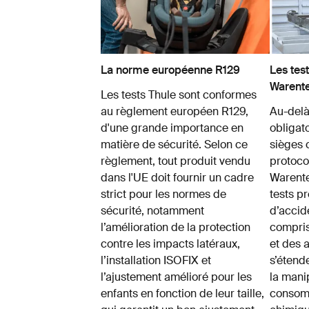
La norme européenne R129
Les tes
Warente
Les tests Thule sont conformes
au règlement européen R129,
Au-delà
d'une grande importance en
obligato
matière de sécurité. Selon ce
sièges
règlement, tout produit vendu
protoco
dans l'UE doit fournir un cadre
Warent
strict pour les normes de
tests p
sécurité, notamment
d’accid
l’amélioration de la protection
compris
contre les impacts latéraux,
et des a
l’installation ISOFIX et
s’étend
l’ajustement amélioré pour les
la mani
enfants en fonction de leur taille,
consomm