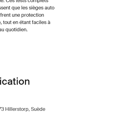
e. Ces tests complets
ssent que les sièges auto
ffrent une protection
, tout en étant faciles à
 au quotidien.
ication
73 Hillerstorp, Suède