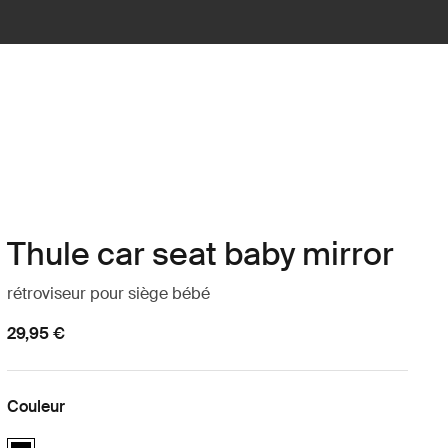
Thule car seat baby mirror
rétroviseur pour siège bébé
29,95 €
Couleur
Thule car seat baby mirror Noir (selected)