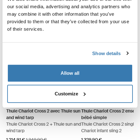
Économisez 10%
our social media, advertising and analytics partners who
may combine it with other information that you’ve
provided to them or that they’ve collected from your use
of their services.
Show details
Allow all
Customize
Thule Chariot Cross 2 avec Thule sun and wind tarp Ardoise foncée
Thule Chariot Cross 2 avec Thule sun and wind tarp Kaki délavé 
Thule Chariot Cross 2 ensem
Thule Chariot Cross 2 en
Thule Chariot Cross 2 avec Thule sun
Thule Chariot Cross 2 ensem
and wind tarp
bébé simple
Thule Chariot Cross 2 + Thule sun and
Thule Chariot Cross 2 single 
wind tarp
Chariot infant sling 2
Prix de vente
Prix d’origine
1 214,91 €
1 349,90 €
1 329,90 €