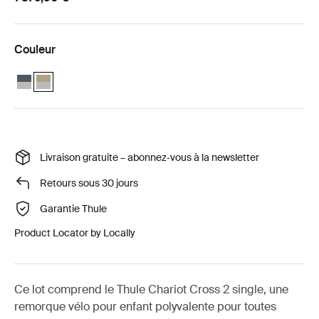
Couleur
Thule Chariot Cross 2 simple ensemble tout-terrain Ardoise foncée
Thule Chariot Cross 2 simple ensemble tout-terrain Kaki délavé
Livraison gratuite – abonnez‑vous à la newsletter
Retours sous 30 jours
Garantie Thule
Product Locator by Locally
Ce lot comprend le Thule Chariot Cross 2 single, une
remorque vélo pour enfant polyvalente pour toutes