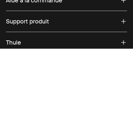
Aide à la commande
Support produit
Thule
Ventes
Visit Thule on Facebook (external link)
Visit Thule on Instagram (external link)
Visit Thule on Youtube (external lin
Options de paiement acceptées