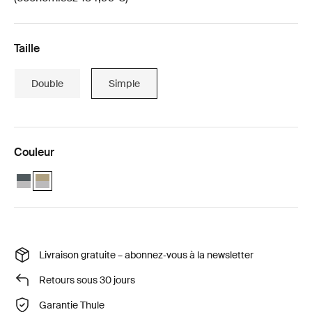
Taille
Double
Simple
Couleur
Thule Chariot Cross 2 avec Thule sun and wind tarp Ardoise foncée
Thule Chariot Cross 2 avec Thule sun and wind tarp Kaki délavé 
Livraison gratuite – abonnez‑vous à la newsletter
Retours sous 30 jours
Garantie Thule