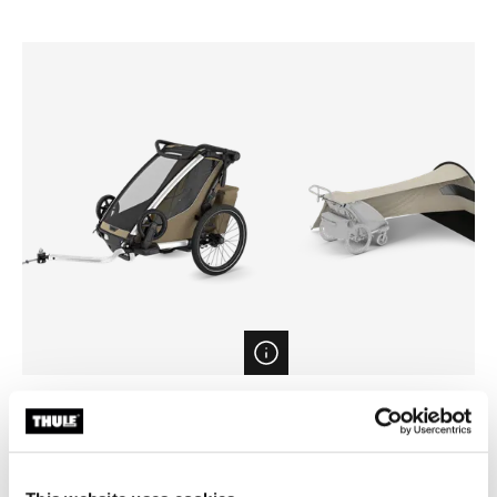
Open info modal
Thule Chariot Cross 2 single
Thule sun and wind tarp
Remorque vélo pour enfant
Tarp pare-soleil et pare-vent
multisport 1 place faded khaki
149,95 €
1 199,95 €