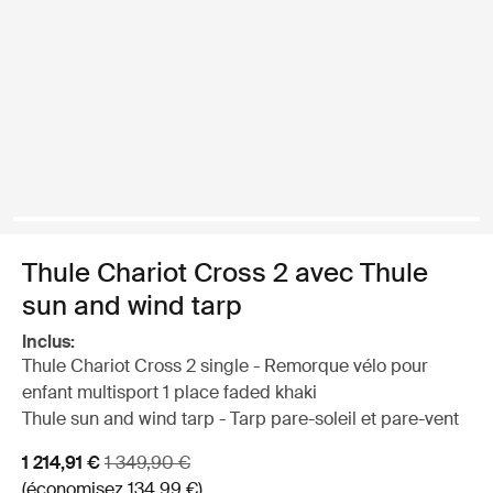
Thule Chariot Cross 2 avec Thule
sun and wind tarp
Inclus:
Thule Chariot Cross 2 single - Remorque vélo pour
enfant multisport 1 place faded khaki
Thule sun and wind tarp - Tarp pare-soleil et pare-vent
Prix de vente
Prix d’origine
1 214,91 €
1 349,90 €
(économisez 134,99 €)