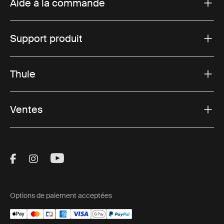
Thule Chariot air purifier cover
Thule Chariot all-terrain kit 2
housse de purificateur d'air pour
kit tout-terrain pour une rem
remorque vélo monoplace
multisport monoplace
499,95 €
179,95 €
Informations de fabrication
Marque déposée : Thule Sweden AB
Nom du fabricant : Thule Sweden
Adresse du fabricant : Borggatan 5, 335 73 Hillerstorp,
Suède
E-mail : support@thule.com
Site Web : www.thule.com