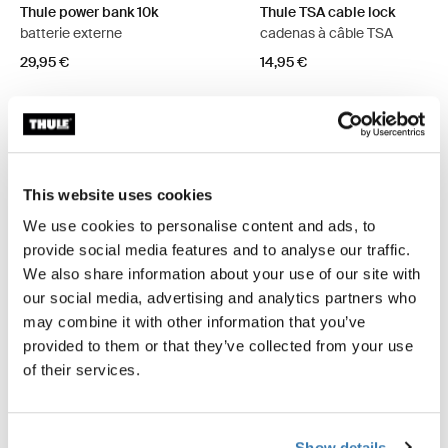
Thule power bank 10k
Thule TSA cable lock
batterie externe
cadenas à câble TSA
29,95 €
14,95 €
Description du produit
Toggle overview
This website uses cookies
We use cookies to personalise content and ads, to
Toutes les caractéristiques
Toggle features
provide social media features and to analyse our traffic.
We also share information about your use of our site with
our social media, advertising and analytics partners who
Caractéristiques techniques
Toggle techspec
may combine it with other information that you’ve
provided to them or that they’ve collected from your use
Commentaires
of their services.
Toggle overview
Show details