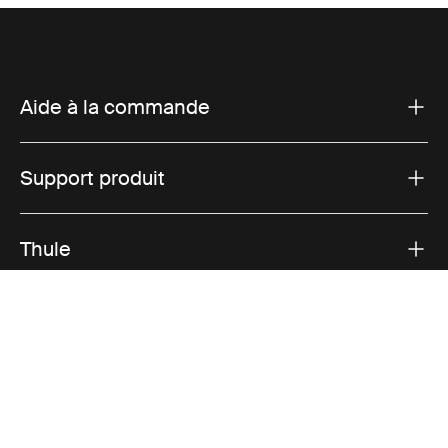
Aide à la commande
Support produit
Thule
Ventes
Visit Thule on Facebook (external link)
Visit Thule on Instagram (external link)
Visit Thule on Youtube (external lin