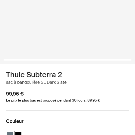
Thule Subterra 2
sac à bandoulière 5L Dark Slate
99,95 €
Le prix le plus bas est proposé pendant 30 jours: 89,95 €
Couleur
Thule Subterra crossbody 5L Ardoise foncée (selected)
Thule Subterra crossbody 5L Noir