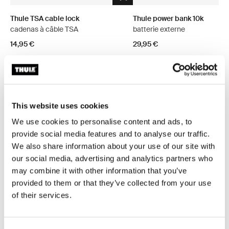
Thule TSA cable lock
Thule power bank 10k
cadenas à câble TSA
batterie externe
14,95 €
29,95 €
This website uses cookies
Description du produit
Toggle overview
We use cookies to personalise content and ads, to
provide social media features and to analyse our traffic.
Toutes les caractéristiques
Toggle features
We also share information about your use of our site with
our social media, advertising and analytics partners who
Caractéristiques techniques
Toggle techspec
may combine it with other information that you’ve
provided to them or that they’ve collected from your use
of their services.
Commentaires
Toggle overview