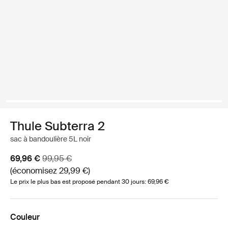
Thule Subterra 2
sac à bandoulière 5L noir
Prix de vente
Prix d’origine
69,96 €
99,95 €
(économisez 29,99 €)
Le prix le plus bas est proposé pendant 30 jours: 69,96 €
Couleur