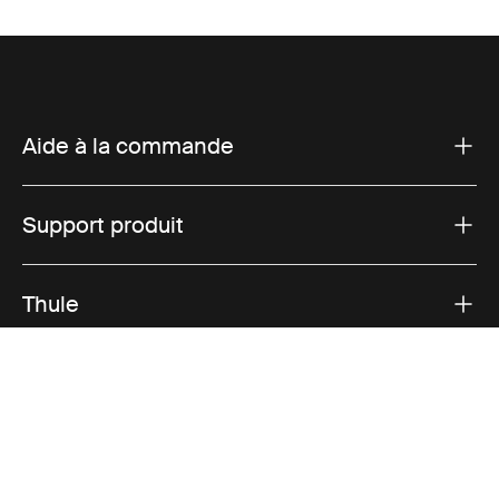
Aide à la commande
Support produit
Thule
Ventes
Visit Thule on Facebook (external link)
Visit Thule on Instagram (external link)
Visit Thule on Youtube (external lin