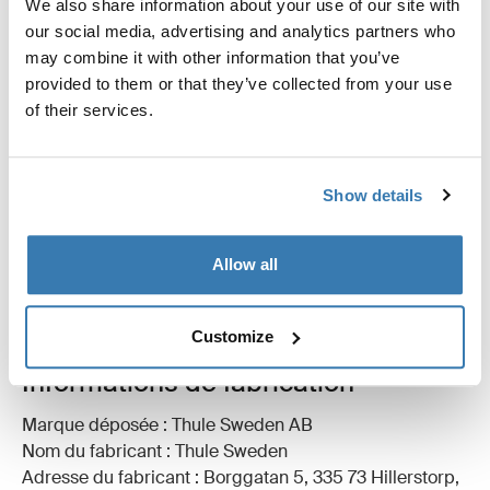
We also share information about your use of our site with
our social media, advertising and analytics partners who
may combine it with other information that you’ve
provided to them or that they’ve collected from your use
Toutes les caractéristiques
Toggle features
of their services.
Caractéristiques techniques
Toggle techspec
Show details
Instructions
Toggle guides and instructions
Allow all
Commentaires
Toggle overview
Customize
Informations de fabrication
Marque déposée : Thule Sweden AB
Nom du fabricant : Thule Sweden
Adresse du fabricant : Borggatan 5, 335 73 Hillerstorp,