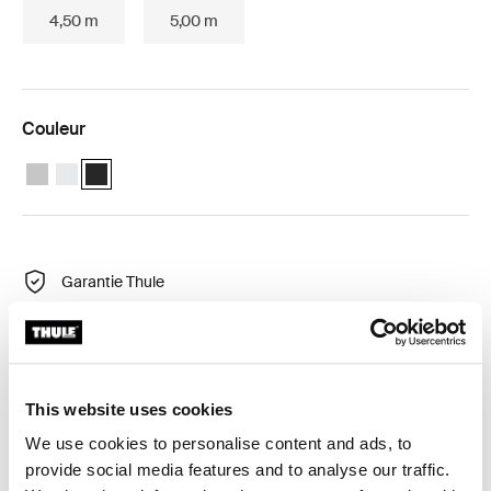
4,50 m
5,00 m
Couleur
Thule Tent LED Mounting Rail TO 5200 Anodisé
Thule Tent LED Mounting Rail TO 5200 Blanc
Thule Tent LED Mounting Rail TO 5200 Anthracite (selecte
Garantie Thule
Product Locator by Locally
Ce profil couvre les adaptateurs et est fourni avec un
This website uses cookies
canal pour glisser une tente Thule ou les organisateurs
We use cookies to personalise content and ads, to
Thule.
provide social media features and to analyse our traffic.