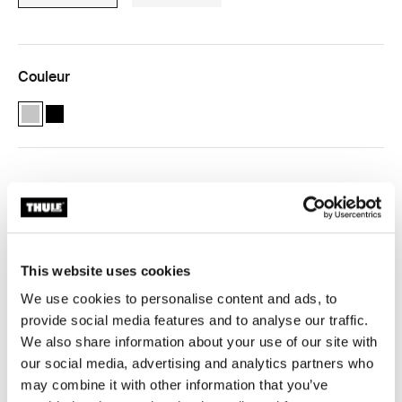
Couleur
Thule TracRac cantilever extension compact silver Argent (selected
Thule TracRac cantilever extension compact black Noir
Expédition gratuite pour les commandes de plus de 229 $
(des exceptions s’appliquent)
Retours sous 30 jours (des exceptions s’appliquent)
This website uses cookies
Garantie Thule
We use cookies to personalise content and ads, to
Product Locator by Locally
provide social media features and to analyse our traffic.
We also share information about your use of our site with
our social media, advertising and analytics partners who
may combine it with other information that you’ve
Protégez la cabine du camion des dangers liés au