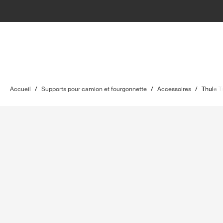
Accueil
/
Supports pour camion et fourgonnette
/
Accessoires
/
Thule T