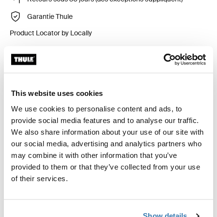
Garantie Thule
Product Locator by Locally
Ensemble d'ajustement sur mesure pour installer un
système de support de toit Thule sur les véhicules
This website uses cookies
munis de points fixes intégrés, d’un profil en T ou
de points de fixation pour support de toit à installation
We use cookies to personalise content and ads, to
personnalisée.
provide social media features and to analyse our traffic.
We also share information about your use of our site with
our social media, advertising and analytics partners who
may combine it with other information that you’ve
provided to them or that they’ve collected from your use
Toutes les caractéristiques
Toggle features
of their services.
Caractéristiques techniques
Toggle techspec
Show details