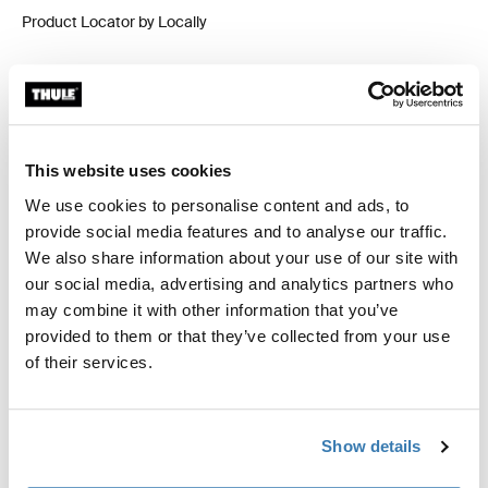
Product Locator by Locally
Trousse d'ajustement personnalisé pour monter un
système de support de toit Thule sur les véhicules sans
points de fixation de support de toit ou supports
This website uses cookies
installés en usine.
We use cookies to personalise content and ads, to
provide social media features and to analyse our traffic.
We also share information about your use of our site with
our social media, advertising and analytics partners who
may combine it with other information that you’ve
Toutes les caractéristiques
Toggle features
provided to them or that they’ve collected from your use
of their services.
Caractéristiques techniques
Toggle techspec
Show details
Instructions
Toggle guides and instructions