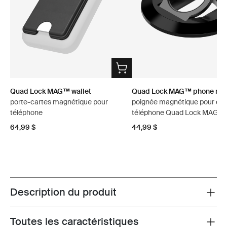
Quad Lock MAG™ wallet
Quad Lock MAG™ phone ring
porte-cartes magnétique pour
poignée magnétique pour étu
téléphone
téléphone Quad Lock MAG™
64,99 $
44,99 $
Description du produit
Toggle overview
Toutes les caractéristiques
Toggle features