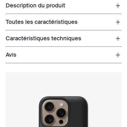
Description du produit
Toggle overview
Toutes les caractéristiques
Toggle features
Caractéristiques techniques
Toggle techspec
Avis
Toggle overview