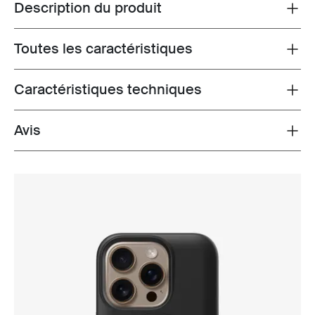
Description du produit
Toggle overview
Toutes les caractéristiques
Toggle features
Caractéristiques techniques
Toggle techspec
Avis
Toggle overview