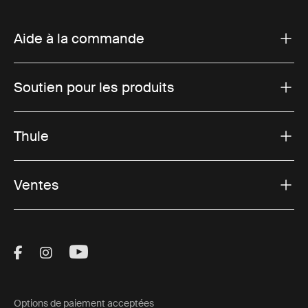
Aide à la commande
Soutien pour les produits
Thule
Ventes
Visit Thule on Facebook (external link)
Visit Thule on Instagram (external link)
Visit Thule on Youtube (external lin
Options de paiement acceptées