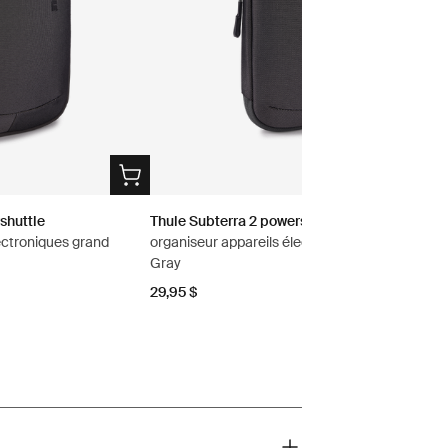
shuttle
Thule Subterra 2 powershuttle
ectroniques grand
organiseur appareils électroniques petit Vetiver
Gray
29,95 $