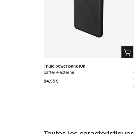
Thule power bank 10k
batterie externe
84,95 $
Toutes les caractéristique
Toggle features