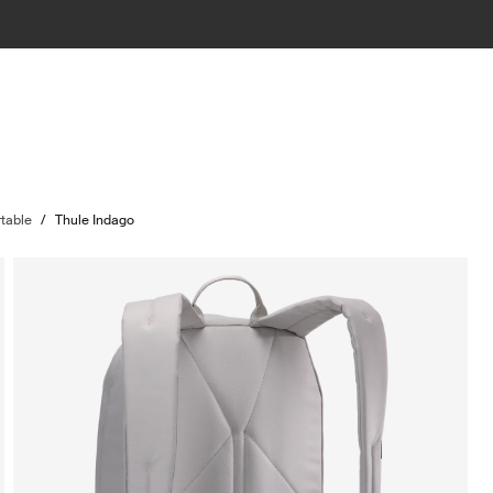
rtable
/
Thule Indago