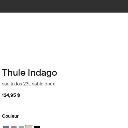
Thule Indago
sac à dos 23L sable doux
124,95 $
Couleur
Thule Indago backpack ardoise sombre
Thule Indago backpack Taupe teintée
Thule Indago backpack Silencieux vert
Thule Indago backpack Sable doux (selected)
Thule Indago backpack Noir