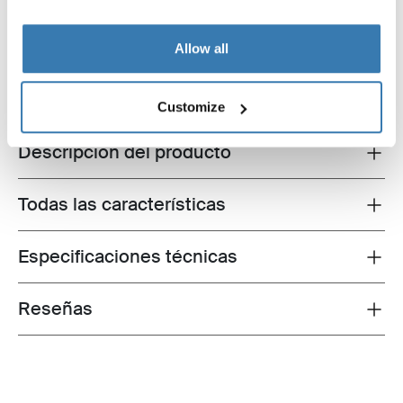
batería
29,95 €
Allow all
Customize
Descripción del producto
Toggle overview
Todas las características
Toggle features
Especificaciones técnicas
Toggle techspec
Reseñas
Toggle overview