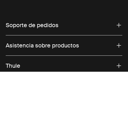
Soporte de pedidos
Asistencia sobre productos
Thule
Ventas
Visit Thule on Facebook (external link)
Visit Thule on Instagram (external link)
Visit Thule on Youtube (external lin