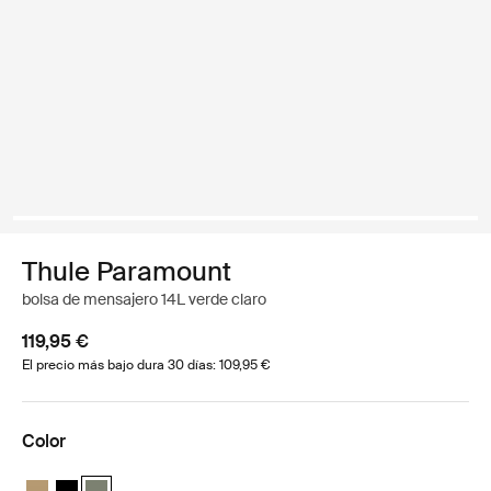
Thule Paramount
bolsa de mensajero 14L verde claro
119,95 €
El precio más bajo dura 30 días: 109,95 €
Color
Thule Paramount messenger 14L Beige suave
Thule Paramount messenger 14L Negro
Thule Paramount messenger 14L Verde suave (selected)