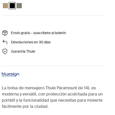
Thule Paramount messenger 14L Beige suave
Thule Paramount messenger 14L Negro (selected)
Thule Paramount messenger 14L Verde suave
Envío gratis – suscríbete al boletín
Devoluciones en 30 días
Garantía Thule
La bolsa de mensajero Thule Paramount de 14L es
moderna y versátil, con protección acolchada para un
portátil y la funcionalidad que necesitas para moverte
fácilmente por la ciudad.