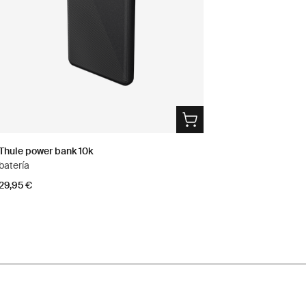
Thule power bank 10k
batería
29,95 €