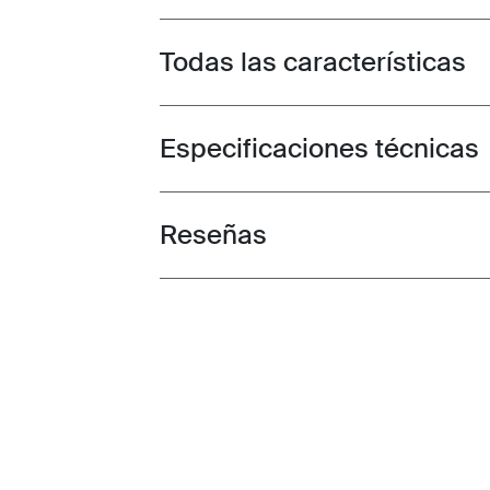
Todas las características
Toggle features
Especificaciones técnicas
Toggle techspec
Reseñas
Toggle overview