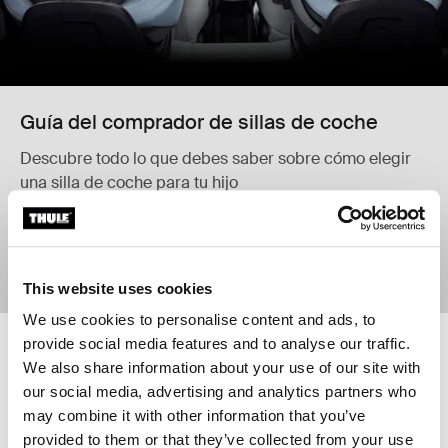
Guía del comprador de sillas de coche
Descubre todo lo que debes saber sobre cómo elegir
una silla de coche para tu hijo
Más información
This website uses cookies
We use cookies to personalise content and ads, to
provide social media features and to analyse our traffic.
Paquete Thule Urban Glide Travel System de 4 ruedas Thule Urban Glide 4
Newborn weather-proof bundle Thule 
We also share information about your use of our site with
Paquete Thule Urban Glide
Newborn weather-proof bundle Ne
Newborn weather-proof bundl
Newborn weather-proof 
Travel System de 4 ruedas
our social media, advertising and analytics partners who
Thule Urban Glide 4-wheel stroller
Newborn weather-proof
may combine it with other information that you’ve
in Soft Beige + Thule bassinet in
bundle
provided to them or that they’ve collected from your use
Soft Beige + Thule Alfi ISOFIX car