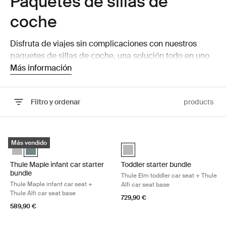
Paquetes de sillas de
coche
Disfruta de viajes sin complicaciones con nuestros
paquetes de sillas de coche, una solución todo en uno
que aporta seguridad y comodidad sobre la marcha. Se
Más información
combinan perfectamente con accesorios esenciales
para realizar viajes sin problemas con tu pequeño.
Filtro y ordenar
products
Ir a los resultados
Thule Maple infant car starter bundle Thule Maple infant car seat + Thu
Toddler starter bundle Thule Elm to
Más vendido
Thule Maple infant car starter bundle Gris claro
Thule Maple infant car starter bundle Azul medio (selected)
Toddler starter bundle Gris claro
Thule Maple infant car starter
Toddler starter bundle
bundle
Thule Elm toddler car seat + Thule
Thule Maple infant car seat +
Alfi car seat base
Thule Alfi car seat base
729,90 €
589,90 €