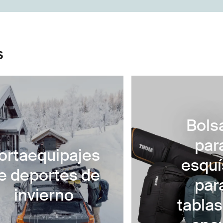
s
Bols
par
ortaequipajes
esquí
e deportes de
par
invierno
tablas