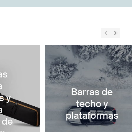
as
a
Barras de
s y
techo y
a
plataformas
 de