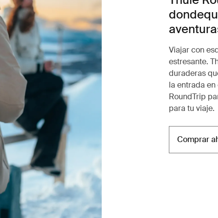
dondequi
aventura
Viajar con es
estresante. T
duraderas que
la entrada en
RoundTrip par
para tu viaje.
Comprar a