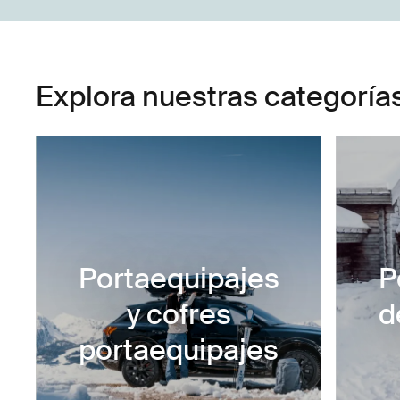
Explora nuestras categoría
Portaequipajes
P
y cofres
d
portaequipajes