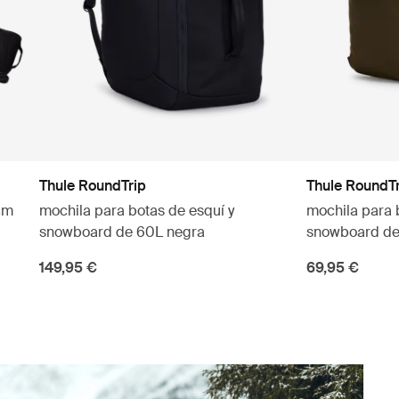
Thule RoundTrip
Thule RoundT
cm
mochila para botas de esquí y
mochila para 
snowboard de 60L negra
snowboard de
149,95 €
69,95 €