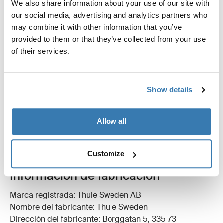
We also share information about your use of our site with
our social media, advertising and analytics partners who
may combine it with other information that you’ve
provided to them or that they’ve collected from your use
Todas las características
Toggle features
of their services.
Especificaciones técnicas
Toggle techspec
Show details
Instrucciones
Toggle guides and instructions
Allow all
Reseñas
Toggle overview
Customize
Información de fabricación
Marca registrada: Thule Sweden AB
Nombre del fabricante: Thule Sweden
Dirección del fabricante: Borggatan 5, 335 73