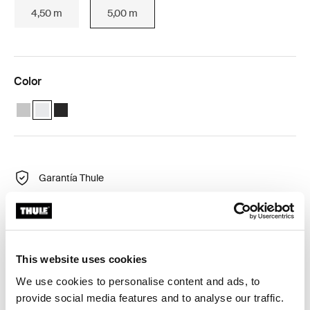
4,50 m
5,00 m
Color
Thule Tent LED Mounting Rail TO 5200 Anodizado
Thule Tent LED Mounting Rail TO 5200 Blanco (selected)
Thule Tent LED Mounting Rail TO 5200 Antracita
Garantía Thule
Buscar en tienda
Este perfil cubre los adaptadores y se proporciona con
This website uses cookies
un canal para deslizar una tienda de campaña Thule o
We use cookies to personalise content and ads, to
los organizadores Thule.
provide social media features and to analyse our traffic.