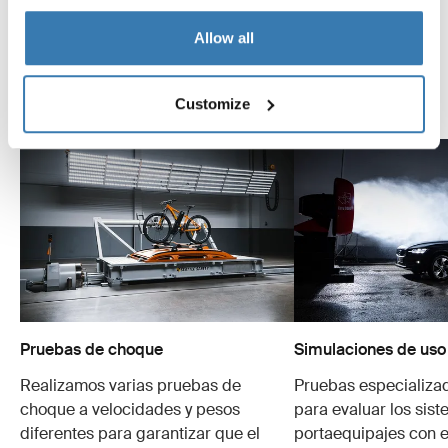
la forma más segura y firme posible. A continuación, te
contamos algunas de las tantas pruebas que
Allow all
realizamos.
Customize
Explora el Thule Test Center
Pruebas de choque
Simulaciones de uso
Realizamos varias pruebas de
Pruebas especializa
choque a velocidades y pesos
para evaluar los sis
diferentes para garantizar que el
portaequipajes con e