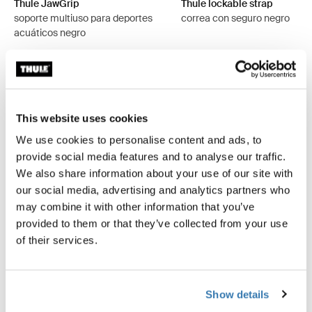
Thule JawGrip
Thule lockable strap
soporte multiuso para deportes
correa con seguro negro
acuáticos negro
This website uses cookies
Todas las características
Toggle features
We use cookies to personalise content and ads, to
provide social media features and to analyse our traffic.
Especificaciones técnicas
Toggle techspec
We also share information about your use of our site with
our social media, advertising and analytics partners who
may combine it with other information that you’ve
Probados al límite
provided to them or that they’ve collected from your use
of their services.
En el Thule Test Center™ ubicado en Hillerstorp,
Suecia, los productos son sometidos a pruebas
extremas. Nuestros sistemas de portaequipajes están
Show details
diseñados para cargar tus equipos y ser instalados de