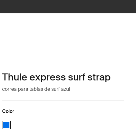
Thule express surf strap
correa para tablas de surf azul
Color
Thule express surf strap Azul (selected)