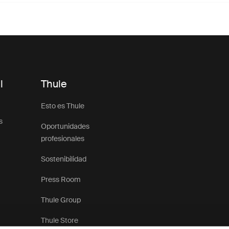
l
Thule
Esto es Thule
s
Oportunidades
profesionales
Sostenibilidad
Press Room
Thule Group
Thule Store