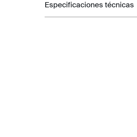
Especificaciones técnicas
Toggle techspec