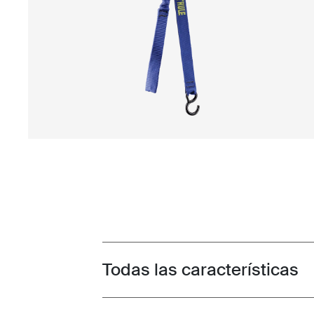
Todas las características
Toggle features