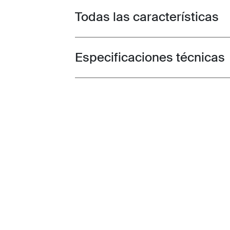
Todas las características
Toggle features
Especificaciones técnicas
Toggle techspec