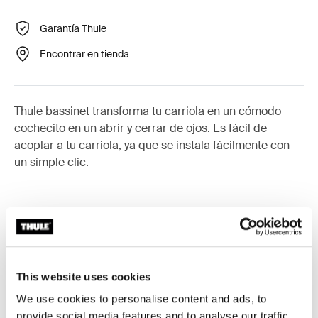
Garantía Thule
Encontrar en tienda
Thule bassinet transforma tu carriola en un cómodo
cochecito en un abrir y cerrar de ojos. Es fácil de
acoplar a tu carriola, ya que se instala fácilmente con
un simple clic.
Descripción del producto
Toggle overview
This website uses cookies
Todas las características
Toggle features
We use cookies to personalise content and ads, to
provide social media features and to analyse our traffic.