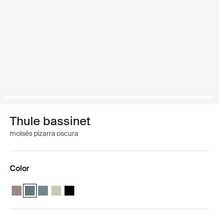
Thule bassinet
moisés pizarra oscura
Color
Thule bassinet Taupe velado
Thule bassinet Pizarra oscura (selected)
Thule bassinet Azul medio
Thule bassinet Soft Beige
Thule bassinet Negro