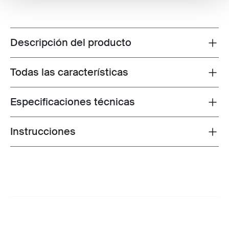
Descripción del producto
Toggle overview
Todas las características
Toggle features
Especificaciones técnicas
Toggle techspec
Instrucciones
Toggle guides and instructions