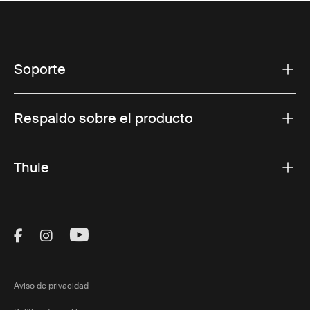
Soporte
Respaldo sobre el producto
Thule
Visit Thule on Facebook (external link)
Visit Thule on Instagram (external link)
Visit Thule on Youtube (external lin
Aviso de privacidad