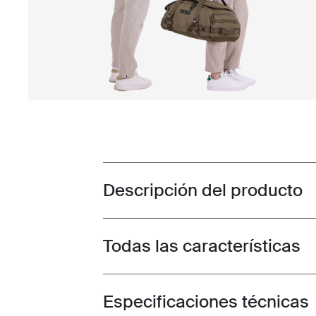
Descripción del producto
Toggle overview
Todas las características
Toggle features
Especificaciones técnicas
Toggle techspec