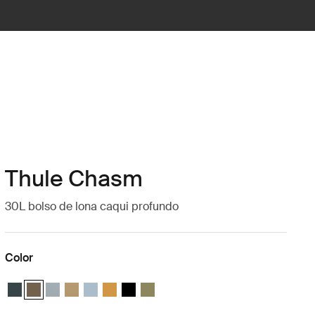
Thule Chasm
30L bolso de lona caqui profundo
Color
Thule Chasm 30L duffel Azul oscuro
Thule Chasm 30L duffel Caqui oscuro (selected)
Thule Chasm 30L duffel Azul suave
Thule Chasm 30L duffel Beige suave
Thule Chasm 30L duffel Gris estanque
Thule Chasm 30L duffel Dorado
Thule Chasm 30L duffel Negro
Thule Chasm 30L duffel Verde olivino