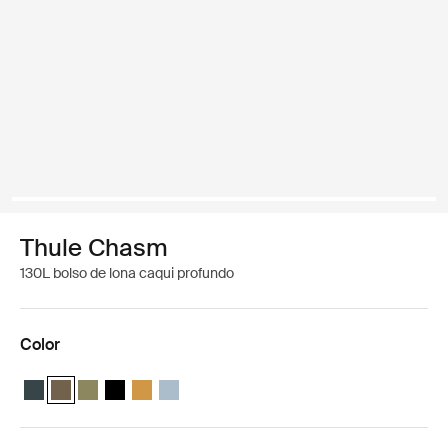
Thule Chasm
130L bolso de lona caqui profundo
Color
Thule Chasm 130L duffel Azul oscuro
Thule Chasm 130L duffel Caqui oscuro (selected)
Thule Chasm 130L duffel Verde olivino
Thule Chasm 130L duffel Negro
Thule Chasm 130L duffel Dorado
Thule Chasm 130L duffel Gris estanque