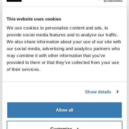
Garantía Thule
This website uses cookies
Encontrar en tienda
We use cookies to personalise content and ads, to
provide social media features and to analyse our traffic.
We also share information about your use of our site with
Bolsa de equipo para bicicleta diseñada especialmente
our social media, advertising and analytics partners who
para ciclistas que necesitan más espacio para cada
may combine it with other information that you’ve
paseo.
provided to them or that they’ve collected from your use
of their services.
Show details
Descripción del producto
Toggle overview
Allow all
Todas las características
Toggle features
Toggle techspec
Customize