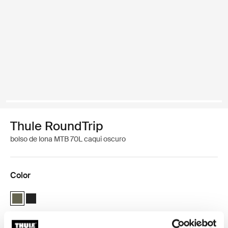
Thule RoundTrip
bolso de lona MTB 70L caqui oscuro
Color
Thule Roundtrip MTB duffel 70L Caqui oscuro (selected)
Thule Roundtrip MTB duffel 70L Negro