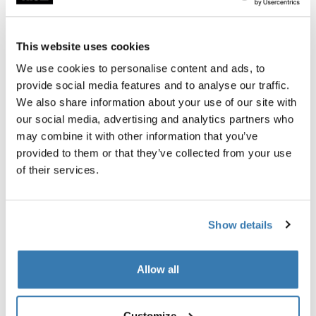
Garantía Thule
This website uses cookies
Encontrar en tienda
We use cookies to personalise content and ads, to
provide social media features and to analyse our traffic.
We also share information about your use of our site with
Bolsa de equipo para bicicleta diseñada especialmente
our social media, advertising and analytics partners who
para ciclistas que necesitan más espacio para cada
may combine it with other information that you’ve
paseo.
provided to them or that they’ve collected from your use
of their services.
Show details
Descripción del producto
Toggle overview
Allow all
Todas las características
Toggle features
Toggle techspec
Customize