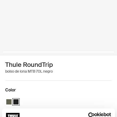
Thule RoundTrip
bolso de lona MTB 70L negro
Color
Thule Roundtrip MTB duffel 70L Caqui oscuro
Thule Roundtrip MTB duffel 70L Negro (selected)