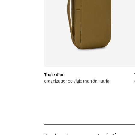
Thule Aion
organizador de viaje marrón nutria
Toggle features