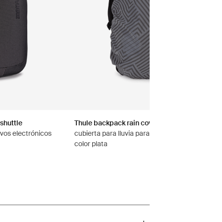
shuttle
Thule backpack rain cover
ivos electrónicos
cubierta para lluvia para mochila universal
color plata