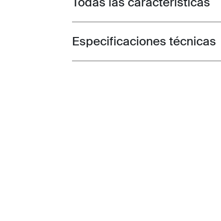
Todas las características
Especificaciones técnicas
Toggle techspec