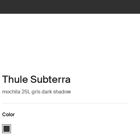
Thule Subterra
mochila 25L gris dark shadow
Color
Thule Subterra backpack 25L Sombra oscura (selected)