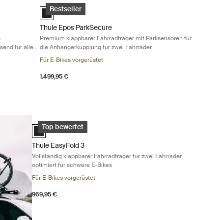
räder, passend für alle Fahrradtypen Black
adträger für die Anhängerkupplung für drei Fahrräder, passend für all
Thule Epos ParkSecure Premium klappbarer Fahrradträger 
Black (selected)
Bestseller
Thule Epos ParkSecure
e
Premium klappbarer Fahrradträger mit Parksensoren für
send für alle
die Anhängerkupplung für zwei Fahrräder
Für E-Bikes vorgerüstet
1.499,95 €
ängerkupplung für drei Fahrräder Black
Thule EasyFold 3 Vollständig klappbarer Fahrradträger für zw
Black (selected)
Top bewertet
Thule EasyFold 3
Vollständig klappbarer Fahrradträger für zwei Fahrräder,
optimiert für schwere E-Bikes
Für E-Bikes vorgerüstet
969,95 €