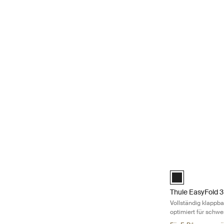
Thule EasyFold 3 
Black (selected)
Thule EasyFold 3
Vollständig klappba
optimiert für schwe