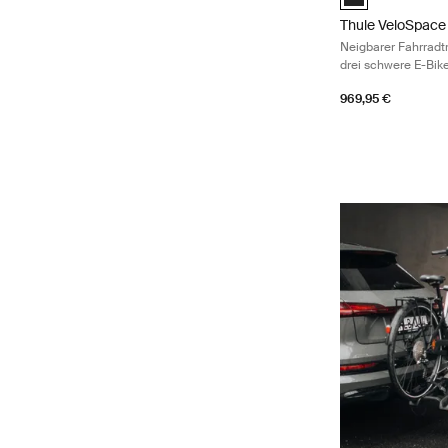
Thule VeloSpace
Neigbarer Fahrradt
drei schwere E-Bik
969,95 €