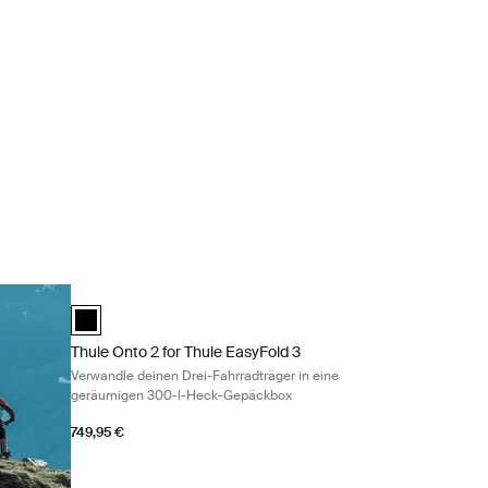
en Black
Thule Onto 2 for Thule EasyFold 3 Verwandle deinen Drei-F
Thule Onto 2 for Thule EasyFold 3 Schwarz (selected)
Thule Onto 2 for Thule EasyFold 3
Verwandle deinen Drei-Fahrradträger in eine
geräumigen 300-l-Heck-Gepäckbox
749,95 €