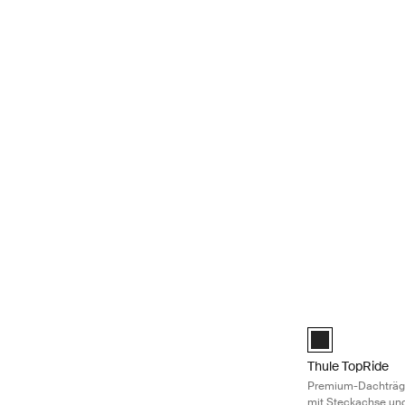
Thule TopRide P
Thule TopRide S
Thule TopRide
Premium-Dachträge
mit Steckachse un