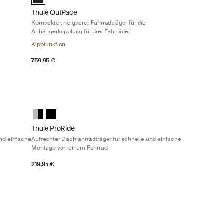
Thule OutPace
Kompakter, neigbarer Fahrradträger für die
Anhängerkupplung für drei Fahrräder
Kippfunktion
759,95 €
träger für schnelle und einfache Montage von einem Fahrrad Black/al
Thule ProRide Aufrechter Dachfahrradträger für schnelle u
ed)
Thule ProRide Aluminum/Black
Thule ProRide Schwarz (selected)
Thule ProRide
und einfache
Aufrechter Dachfahrradträger für schnelle und einfache
Montage von einem Fahrrad
219,95 €