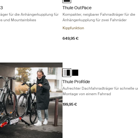
 3
Thule OutPace
räger für die Anhängerkupplung für
Kompakter, neigbarer Fahrradträger für die
es und Mountainbikes
Anhängerkupplung für zwei Fahrräder
Kippfunktion
649,95 €
Thule ProRide Aufrechter Dachfahrrad
Thule ProRide Aluminum/Black (select
Thule ProRide Schwarz
Thule ProRide
Aufrechter Dachfahrradträger für schnelle 
Montage von einem Fahrrad
199,95 €