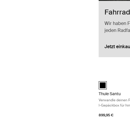
Fahrrad
Wir haben F
jeden Radf
Jetzt einka
Thule Santu Verw
Thule Santu Sch
Thule Santu
Verwandle deinen P
l-Gepäckbox für hi
899,95 €