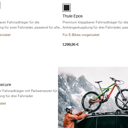
mium klappbarer Fahrradträger für die Anhängerkupplung für zwei Fahr
Thule Epos Premium klappbarer Fahrr
d)
Black (selected)
Thule Epos
rer Fahrradträger für die
Premium klappbarer Fahrradträger für di
 für zwei Fahrräder, passend für alle
Anhängerkupplung für drei Fahrräder, pas
Fahrradtypen
erüstet
Für E-Bikes vorgerüstet
1.299,95 €
ecure Premium klappbarer Fahrradträger mit Parksensoren für die Anh
Secure
 Fahrradträger mit Parksensoren für
ng für drei Fahrräder
stet