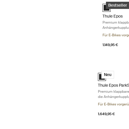
Zu den Ergebnissen springen
Thule Epos Pre
Black (selecte
Bestseller
Thule Epos
Premium klappba
Anhängerkupplung
Fahrradtypen
Für E-Bikes vorg
1.149,95 €
Thule Epos ParkS
Black (selected)
Neu
Thule Epos Park
Premium klappbarer
die Anhängerkupplu
Für E-Bikes vorgerü
1.649,95 €