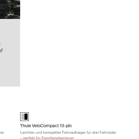
g
uf
nd Schnellspanner Black
 kompakter Fahrradträger für zwei Fahrräder – perfekt für tägliche Fa
Thule VeloCompact 13-pin Leichter und kompakter Fahrradträ
Alu-Black (selected)
Thule VeloCompact 13-pin
wei
Leichter und kompakter Fahrradträger für drei Fahrräder
– perfekt für Familienabenteuer