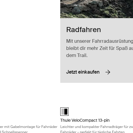
Radfahren
Mit unserer Fahrradausrüstun
bleibt dir mehr Zeit für Spaß a
dem Trail.
Jetzt einkaufen
remium-Dachträger mit Gabelmontage für Fahrräder mit Steckachse u
Thule VeloCompact 13-pin Leichter und
chwarz (selected)
Alu-Black (selected)
Thule VeloCompact 13-pin
r mit Gabelmontage für Fahrräder
Leichter und kompakter Fahrradträger für z
d Schnellspanner
Fahrräder – perfekt für tägliche Fahrten