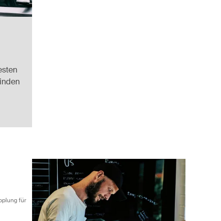
esten
finden
schwere E-Bikes Black
äger für die Anhängerkupplung für zwei schwere E-Bikes und Mountain
pplung für