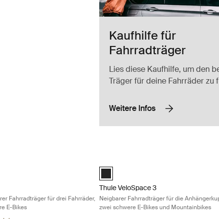
Kaufhilfe für
Fahrradträger
Lies diese Kaufhilfe, um den b
Träger für deine Fahrräder zu 
Weitere Infos
Vollständig klappbarer Fahrradträger für drei Fahrräder, optimiert für 
Thule VeloSpace 3 Neigbarer Fahrradtr
Black (selected)
Thule VeloSpace 3
rer Fahrradträger für drei Fahrräder,
Neigbarer Fahrradträger für die Anhängerku
re E-Bikes
zwei schwere E-Bikes und Mountainbikes