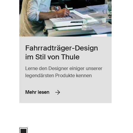
Fahrradträger-Design
im Stil von Thule
Lerne den Designer einiger unserer
legendärsten Produkte kennen
Mehr lesen
E-Bikes und Mountainbikes Black
hrradträger für die Anhängerkupplung für zwei Fahrräder Black
Thule OutPace Kompakter, neigbarer Fahrradträger für die A
Black (selected)