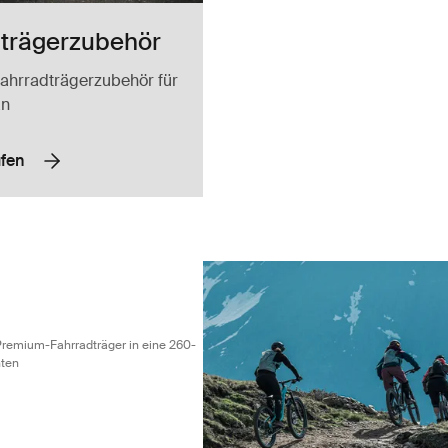
trägerzubehör
ahrradträgerzubehör für
an
ufen
andle deinen Premium-Fahrradträger in eine 260-l-Gepäckbox für hint
warz (selected)
remium-Fahrradträger in eine 260-
nten