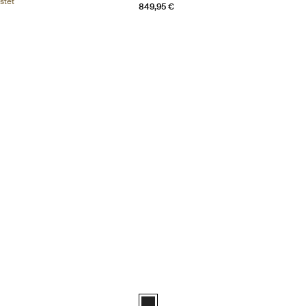
stet
849,95 €
3 Neigbarer Fahrradträger für die Anhängerkupplung für drei schwere 
Thule OutPace Kompakter, neigbarer Fa
Black (selected)