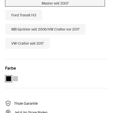
Master seit 2007
Ford Transit H3
MB Sprinter seit 2006/VW Crafter vor 2017
VW Crafter seit 2017
Farbe
Thule Elite Van XT bike rack for vans Fiat Ducato, Citroën Jumper,
Thule Elite Van XT Fiat Ducato, Citroën Jumper, Peugeot Boxer
Thule Garantie
Jetzt im Store finden