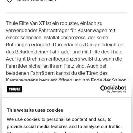
Thule Elite Van XT ist ein robuster, einfach zu
verwendender Fahrradträger für Kastenwagen mit
einem schnellen Installationsprozess, der keine
Bohrungen erfordert. Durchdachtes Design erleichtert
das Beladen deiner Fahrräder und mit Hilfe des Thule
AcuTight Drehmomentbegrenzers weißt du, wann die
Fahrräder sicher an ihrem Platz sind. Auch bei
beladenen Fahrrädern kannst du die Türen des
Kastenwagens bequem öffnen und am Ende der Saison
lässt sich der Fahrradträger leicht demontieren.
This website uses cookies
Zubehör für Thule Elite Van XT
We use cookies to personalise content and ads, to
provide social media features and to analyse our traffic.