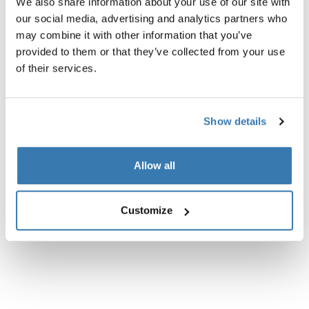
We also share information about your use of our site with
our social media, advertising and analytics partners who
Beschreibung des Produkts
Toggle overview
may combine it with other information that you’ve
provided to them or that they’ve collected from your use
Alle Eigenschaften
Toggle features
of their services.
Technische Daten
Toggle techspec
Show details
Anleitung
Toggle guides and instructions
Allow all
Bewertungen
Toggle overview
Customize