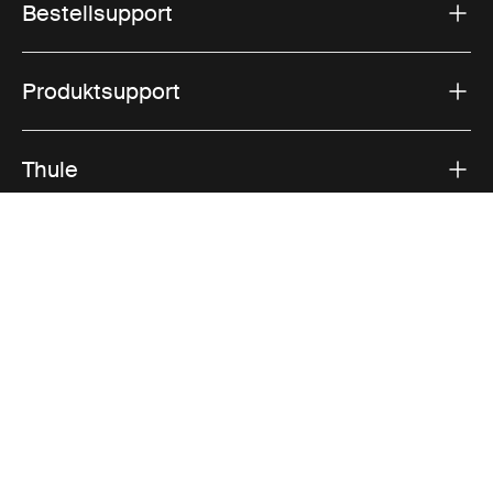
Bestellsupport
Produktsupport
Thule
Vertrieb
Visit Thule on Facebook (external link)
Visit Thule on Instagram (external link)
Visit Thule on Youtube (external lin
Akzeptierte Zahlungsmöglichkeiten