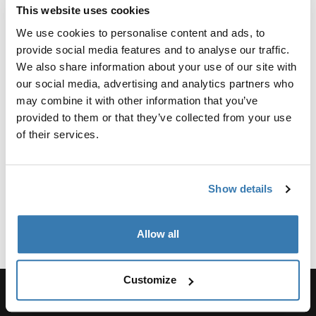
Warum sollten Sie sich für
This website uses cookies
We use cookies to personalise content and ads, to
einen vorne montierten
provide social media features and to analyse our traffic.
Fahrradkindersitz entscheiden?
We also share information about your use of our site with
our social media, advertising and analytics partners who
Ein vorne montierter Fahrradkindersitz bietet zahlreiche
may combine it with other information that you’ve
Vorteile für Eltern und Kinder. Wenn Sie Ihr Kind vorne
provided to them or that they’ve collected from your use
platzieren, entsteht ein gemeinsames Erlebnis, das eine
of their services.
einfache Kommunikation während der Fahrt ermöglicht.
Mit Ihrem Kind direkt im Blick haben Sie es jederzeit im
Blick und sorgen so für seine Sicherheit und seinen
Komfort.
Show details
Mehr anzeigen
Allow all
Sicherheit und Komfort an
erster Stelle
Customize
Wir bei Thule wissen, dass Sicherheit beim Radfahren
mit Ihrem Kind an erster Stelle steht. Unsere