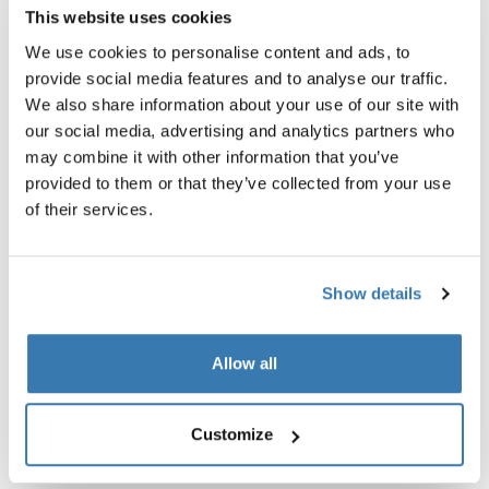
109,00 €
This website uses cookies
We use cookies to personalise content and ads, to
provide social media features and to analyse our traffic.
We also share information about your use of our site with
our social media, advertising and analytics partners who
Alle Eigenschaften
Toggle features
may combine it with other information that you’ve
provided to them or that they’ve collected from your use
of their services.
Technische Daten
Toggle techspec
Anleitung
Toggle guides and instructions
Show details
Bewertungen
Toggle overview
Allow all
Herstellungsinformationen
Customize
Eingetragenes Warenzeichen: Thule Schweden AB