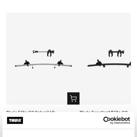
Thule Elite G2 3rd rail kit
Thule Excellent/Elite G2
Fahrradträger-
Erweiterungsschienenkit für
Erweiterungsschienen-Kit 3. Fahrrad
Fahrradträger 4. Fahrrad elox
eloxiert grau
129,00 €