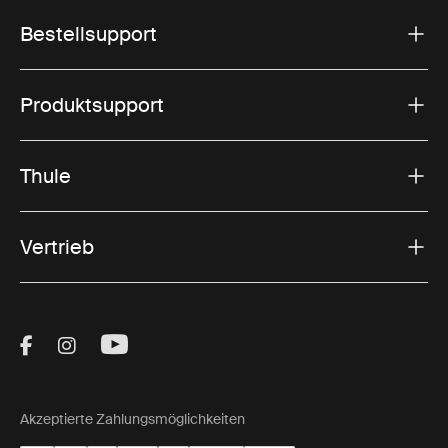
Bestellsupport
Produktsupport
Thule
Vertrieb
Visit Thule on Facebook (external link)
Visit Thule on Instagram (external link)
Visit Thule on Youtube (external lin
Akzeptierte Zahlungsmöglichkeiten