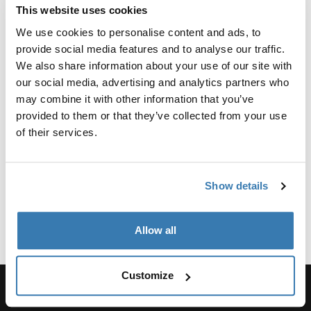
Die Wahl der richtigen Thule
This website uses cookies
We use cookies to personalise content and ads, to
Babyschale
provide social media features and to analyse our traffic.
Die Wahl der richtigen Babyschale ist eine der
We also share information about your use of our site with
wichtigsten Entscheidungen für frischgebackene
our social media, advertising and analytics partners who
Eltern. Thule weiß, wie wichtig diese Wahl ist, deshalb
may combine it with other information that you’ve
bieten wir eine Reihe von Babyschalen an, die den
provided to them or that they’ve collected from your use
höchsten Sicherheitsstandards entsprechen und
of their services.
gleichzeitig außergewöhnlichen Komfort für Ihr Baby
bieten.
Show details
Warum sollten Sie sich für
Mehr anzeigen
Thule Babyschalen
Allow all
entscheiden?
Customize
Wenn es um die Kinderschale Ihres Babys geht, stehen
Sicherheit und Komfort an erster Stelle. Die