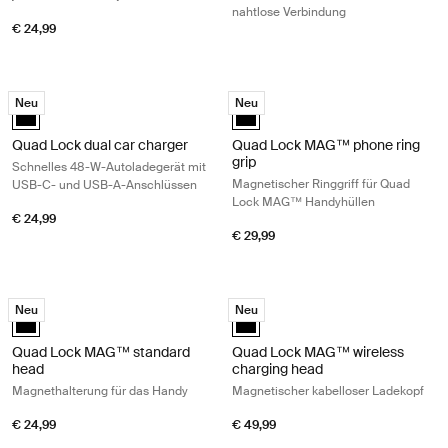
nahtlose Verbindung
€ 24,99
Quad Lock dual car charger Schnelles 48-W-Autoladegerät mit USB-
Quad Lock MAG™ phone ring grip Ma
Neu
Neu
Quad Lock dual car charger Schwarz (selected)
Quad Lock MAG™ phone ring grip
Quad Lock dual car charger
Quad Lock MAG™ phone ring
grip
Schnelles 48-W-Autoladegerät mit
Magnetischer Ringgriff für Quad
USB-C- und USB-A-Anschlüssen
Lock MAG™ Handyhüllen
€ 24,99
€ 29,99
Quad Lock MAG™ standard head Magnethalterung für das Handy Blac
Quad Lock MAG™ wireless charging 
Neu
Neu
Quad Lock MAG™ standard head Schwarz (selected)
Quad Lock MAG™ wireless chargi
Quad Lock MAG™ standard
Quad Lock MAG™ wireless
head
charging head
Magnethalterung für das Handy
Magnetischer kabelloser Ladekopf
€ 24,99
€ 49,99