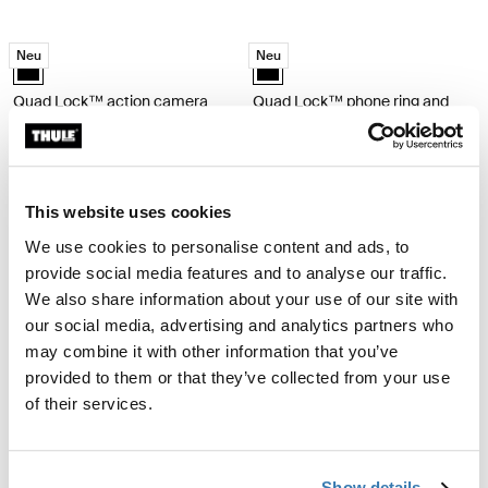
Quad Lock™ action camera adaptor vielseitiger Action-Kamera-Adapt
Quad Lock™ phone ring and stand Ha
Neu
Neu
Quad Lock™ action camera adaptor Schwarz (selected)
Quad Lock™ phone ring and stand
Quad Lock™ action camera
Quad Lock™ phone ring and
adaptor
stand
vielseitiger Action-Kamera-
Handyring, der auch als Ständer
Adapter
dient
€ 19,99
€ 19,99
This website uses cookies
We use cookies to personalise content and ads, to
Quad Lock™ wireless charging head for car kabelloser Handyladekopf f
Quad Lock MAG™ ring Magnetische
provide social media features and to analyse our traffic.
Neu
Neu
Quad Lock™ wireless charging head for car Schwarz (selected)
Blue (selected)
We also share information about your use of our site with
our social media, advertising and analytics partners who
Quad Lock™ wireless charging
Quad Lock MAG™ ring
head for car
may combine it with other information that you’ve
Magnetischer Handy-Ring
kabelloser Handyladekopf für Auto
provided to them or that they’ve collected from your use
€ 9,99
oder Schreibtisch
of their services.
€ 49,99
Show details