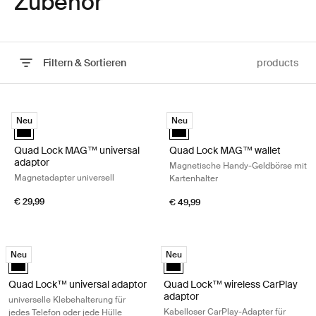
Zubehör
Filtern & Sortieren
products
Zu den Ergebnissen springen
Quad Lock MAG™ universal adaptor Magnetadapter universell Black
Quad Lock MAG™ wallet Magnetisc
Neu
Neu
Quad Lock MAG™ universal adaptor Schwarz (selected)
Quad Lock MAG™ wallet Schwarz
Quad Lock MAG™ universal
Quad Lock MAG™ wallet
adaptor
Magnetische Handy-Geldbörse mit
Magnetadapter universell
Kartenhalter
€ 29,99
€ 49,99
Quad Lock™ universal adaptor universelle Klebehalterung für jedes Tele
Quad Lock™ wireless CarPlay adapto
Neu
Neu
Quad Lock™ universal adaptor Schwarz (selected)
Quad Lock™ wireless CarPlay ada
Quad Lock™ universal adaptor
Quad Lock™ wireless CarPlay
adaptor
universelle Klebehalterung für
Kabelloser CarPlay-Adapter für
jedes Telefon oder jede Hülle