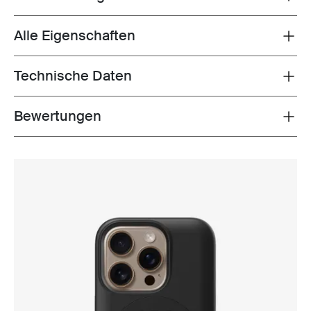
Alle Eigenschaften
Toggle features
Technische Daten
Toggle techspec
Bewertungen
Toggle overview